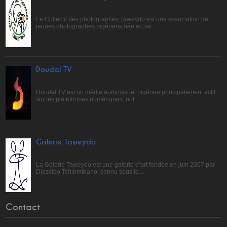
Le Collectif des photographes Taweydo est une association de
jeunes photographes nigériens née au se...
Doudal TV
Doudal TV est un média audiovisuel nigérien principalement actif
sur les plateformes numériques, not...
Galerie Taweydo
La Galerie Taweydo est une galerie d’art fondée en juin 2007 par
Diassibo Tchiombiano, connu sous le...
Contact