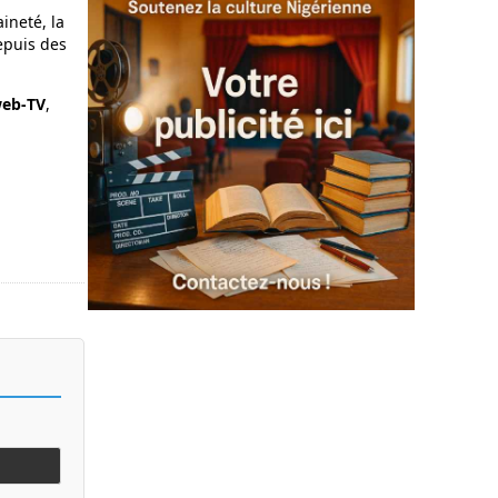
ineté, la
epuis des
web‑TV
,