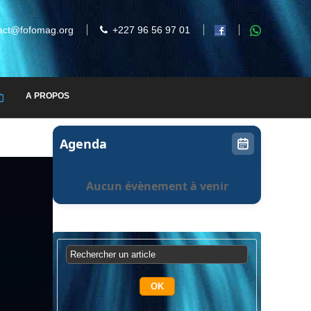
act@fofomag.org
+227 96 56 97 01
A PROPOS
Agenda
Aucun évènement à venir