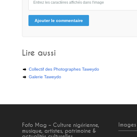
Entrez les caractères affichés dans l'image
Ajouter le commentaire
Lire aussi
Collectif des Photographes Taweydo
Galerie Taweydo
Images
Fofo Mag – Culture nigérienne,
musique, artistes, patrimoine &
actualités culturelles