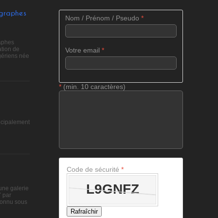
ographes
Nom / Prénom / Pseudo
*
raphes
tion de
Votre email
*
gériens née
*
(min. 10 caractères)
ncipalement
Code de sécurité
*
une galerie
7 par
connu sous
Rafraîchir