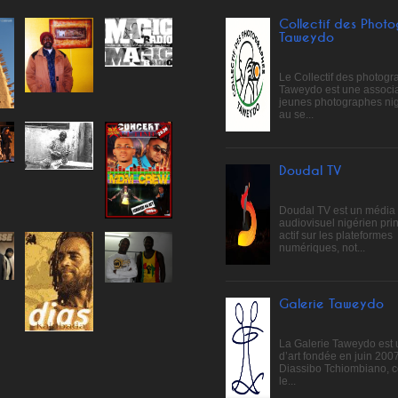
Collectif des Phot
Taweydo
Le Collectif des photog
Taweydo est une associa
jeunes photographes ni
au se...
Doudal TV
Doudal TV est un média
audiovisuel nigérien pri
actif sur les plateformes
numériques, not...
Galerie Taweydo
La Galerie Taweydo est 
d’art fondée en juin 200
Diassibo Tchiombiano, 
le...