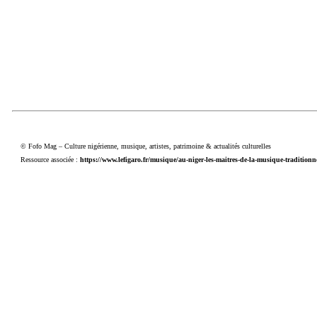
© Fofo Mag – Culture nigérienne, musique, artistes, patrimoine & actualités culturelles
Ressource associée :
https://www.lefigaro.fr/musique/au-niger-les-maitres-de-la-musique-traditionn