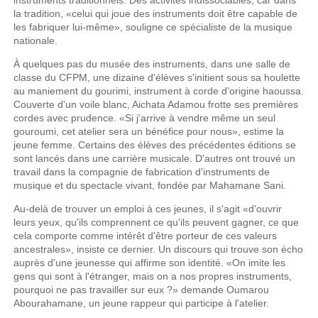
la tradition, «celui qui joue des instruments doit être capable de
les fabriquer lui-même», souligne ce spécialiste de la musique
nationale.
À quelques pas du musée des instruments, dans une salle de
classe du CFPM, une dizaine d'élèves s'initient sous sa houlette
au maniement du gourimi, instrument à corde d'origine haoussa.
Couverte d'un voile blanc, Aichata Adamou frotte ses premières
cordes avec prudence. «Si j'arrive à vendre même un seul
gouroumi, cet atelier sera un bénéfice pour nous», estime la
jeune femme. Certains des élèves des précédentes éditions se
sont lancés dans une carrière musicale. D'autres ont trouvé un
travail dans la compagnie de fabrication d'instruments de
musique et du spectacle vivant, fondée par Mahamane Sani.
Au-delà de trouver un emploi à ces jeunes, il s'agit «d'ouvrir
leurs yeux, qu'ils comprennent ce qu'ils peuvent gagner, ce que
cela comporte comme intérêt d'être porteur de ces valeurs
ancestrales», insiste ce dernier. Un discours qui trouve son écho
auprès d'une jeunesse qui affirme son identité. «On imite les
gens qui sont à l'étranger, mais on a nos propres instruments,
pourquoi ne pas travailler sur eux ?» demande Oumarou
Abourahamane, un jeune rappeur qui participe à l'atelier.