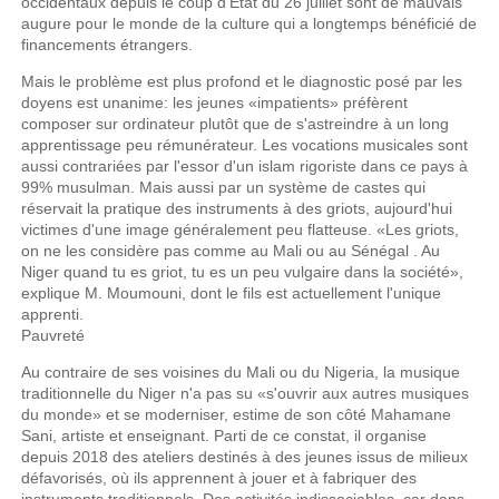
occidentaux depuis le coup d'État du 26 juillet sont de mauvais
augure pour le monde de la culture qui a longtemps bénéficié de
financements étrangers.
Mais le problème est plus profond et le diagnostic posé par les
doyens est unanime: les jeunes «impatients» préfèrent
composer sur ordinateur plutôt que de s'astreindre à un long
apprentissage peu rémunérateur. Les vocations musicales sont
aussi contrariées par l'essor d'un islam rigoriste dans ce pays à
99% musulman. Mais aussi par un système de castes qui
réservait la pratique des instruments à des griots, aujourd'hui
victimes d'une image généralement peu flatteuse. «Les griots,
on ne les considère pas comme au Mali ou au Sénégal . Au
Niger quand tu es griot, tu es un peu vulgaire dans la société»,
explique M. Moumouni, dont le fils est actuellement l'unique
apprenti.
Pauvreté
Au contraire de ses voisines du Mali ou du Nigeria, la musique
traditionnelle du Niger n'a pas su «s'ouvrir aux autres musiques
du monde» et se moderniser, estime de son côté Mahamane
Sani, artiste et enseignant. Parti de ce constat, il organise
depuis 2018 des ateliers destinés à des jeunes issus de milieux
défavorisés, où ils apprennent à jouer et à fabriquer des
instruments traditionnels. Des activités indissociables, car dans