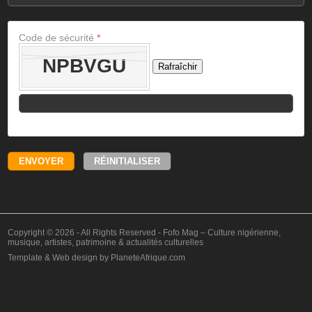
Code de sécurité
*
Rafraîchir
Copyright © 2026 - All Rights Reserved -
Fofo Mag – Culture nigérienne,
musique, artistes, patrimoine & actualités culturelles
Template & Web design by
PlaneteAfrique
.com