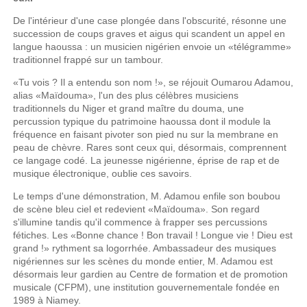
De l'intérieur d'une case plongée dans l'obscurité, résonne une
succession de coups graves et aigus qui scandent un appel en
langue haoussa : un musicien nigérien envoie un «télégramme»
traditionnel frappé sur un tambour.
«Tu vois ? Il a entendu son nom !», se réjouit Oumarou Adamou,
alias «Maïdouma», l'un des plus célèbres musiciens
traditionnels du Niger et grand maître du douma, une
percussion typique du patrimoine haoussa dont il module la
fréquence en faisant pivoter son pied nu sur la membrane en
peau de chèvre. Rares sont ceux qui, désormais, comprennent
ce langage codé. La jeunesse nigérienne, éprise de rap et de
musique électronique, oublie ces savoirs.
Le temps d'une démonstration, M. Adamou enfile son boubou
de scène bleu ciel et redevient «Maïdouma». Son regard
s'illumine tandis qu'il commence à frapper ses percussions
fétiches. Les «Bonne chance ! Bon travail ! Longue vie ! Dieu est
grand !» rythment sa logorrhée. Ambassadeur des musiques
nigériennes sur les scènes du monde entier, M. Adamou est
désormais leur gardien au Centre de formation et de promotion
musicale (CFPM), une institution gouvernementale fondée en
1989 à Niamey.