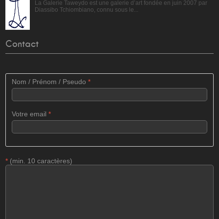
La Galerie Taweydo est une galerie d’art fondée en juin 2007 par
Diassibo Tchiombiano, connu sous le...
Contact
Nom / Prénom / Pseudo
*
Votre email
*
*
(min. 10 caractères)