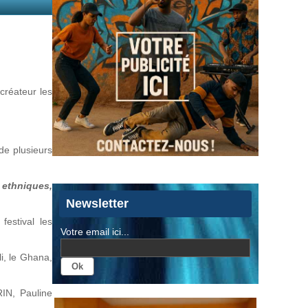
créateur les
de plusieurs
s ethniques,
Newsletter
estival les
Votre email ici...
i, le Ghana,
IN, Pauline