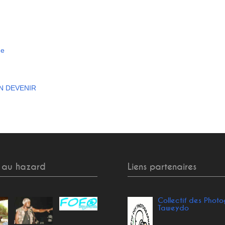
ge
EN DEVENIR
 au hazard
Liens partenaires
Collectif des Phot
Taweydo