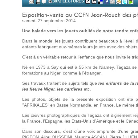
3072 LECTURES
Exposition-vente au CCFN Jean-Rouch des p
samedi 27 septembre 2014
Une balade vers les jouets oubliés de notre tendre enf
Dans le monde, les jouets contribuent beaucoup à l’éveil d
enfants fabriquent eux-mêmes leurs jouets avec des objets
C’est à un véritable retour à l’enfance que nous invite le t
Né en 1973 à Say qui est à 55 km de Niamey, Tagaza se l
formations au Niger, comme à l’étranger.
Ses travaux traitent de sujets tels que
les enfants de la r
les fleuve Niger, les carrières
etc.
Les photos, objets de la présente exposition ont été 
‘’AFRIKALES’’ en Basse Normandie, en France. Le même th
Les œuvres photographiques de Tagaza ont dignement repré
la France, l’Espagne, les Etats-Unis d’Amérique et le Cana
Dans son discours, c’est d’une voix emprunte d’une gr
PIGEON, Aliou OUSSEINI, Maurice ASCANI, Pierre JULIEN,