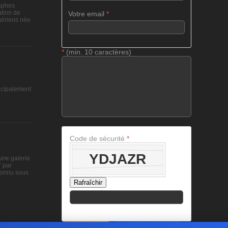
raphes
tion de
Votre email
*
gériens née
*
(min. 10 caractères)
ncipalement
Code de sécurité
*
une galerie
7 par
connu sous
Rafraîchir