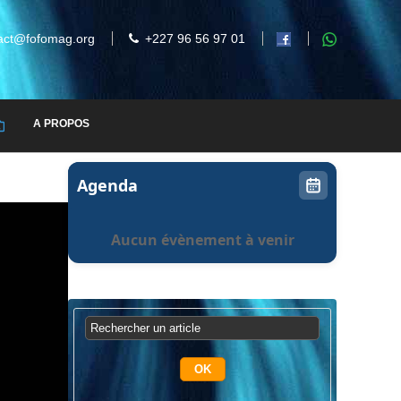
act@fofomag.org
+227 96 56 97 01
A PROPOS
Agenda
Aucun évènement à venir