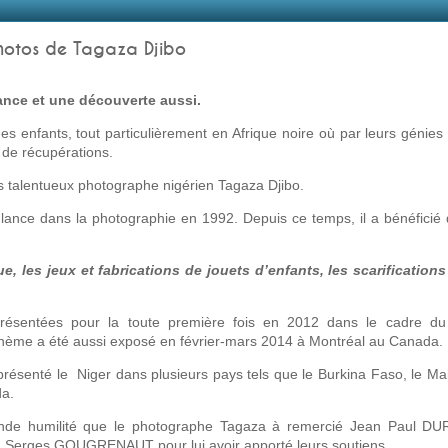
hotos de Tagaza Djibo
ance et une découverte aussi.
es enfants, tout particulièrement en Afrique noire où par leurs génies 
 de récupérations.
rès talentueux photographe nigérien Tagaza Djibo.
ance dans la photographie en 1992. Depuis ce temps, il a bénéficié 
ue, les jeux et fabrications de jouets d’enfants, les scarification
présentées pour la toute première fois en 2012 dans le cadre du f
ème a été aussi exposé en février-mars 2014 à Montréal au Canada.
senté le Niger dans plusieurs pays tels que le Burkina Faso, le Mal
da.
ande humilité que le photographe Tagaza à remercié Jean Paul DUR
 Serges GOUGRENAUT pour lui avoir apporté leurs soutiens.