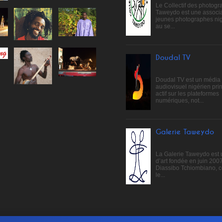
Le Collectif des photog
Taweydo est une associa
jeunes photographes ni
au se...
Doudal TV
Doudal TV est un média
audiovisuel nigérien pri
actif sur les plateformes
numériques, not...
Galerie Taweydo
La Galerie Taweydo est 
d’art fondée en juin 200
Diassibo Tchiombiano, 
le...