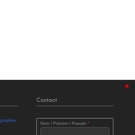
◉
Contact
ographes
Nom / Prénom / Pseudo
*