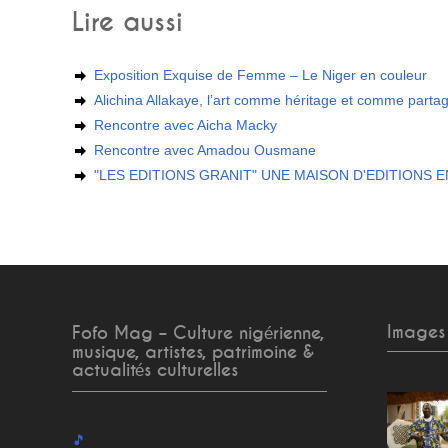
Lire aussi
Exposition Exquise de Femme – Le Niger en couleur
Alichina Allakaye, l’art comme héritage et comme parta
Rencontre avec Aicha Macky
Rencontre avec Amadou Ousmane
"LES EDITIONS GRANIT" UNE MAISON D'EDITIONS 
Images
Fofo Mag – Culture nigérienne,
musique, artistes, patrimoine &
actualités culturelles
🎵