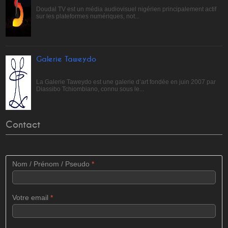
Doudal TV est un média audiovisuel nigérien principalement actif
sur les plateformes numériques, not...
Galerie Taweydo
La Galerie Taweydo est une galerie d’art fondée en juin 2007 par
Diassibo Tchiombiano, connu sous le...
Contact
Nom / Prénom / Pseudo
*
Votre email
*