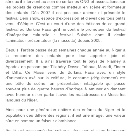
sérieux il intervient au sein de certaines ONG et associations sur
les projets de créations comme metteur en scène et formateur
des enfants. Dès 2007 il est pris pour animer et présenté le
festival Déni show, espace d’expression et d’éveil des tous petits
venu d’Afrique. C’est au court d’une des éditions de ce grand
festival au Burkina Faso qu’il rencontre le promoteur du festival
d’intégration culturelle : festival Sukabé dont il devint
l’animateur-présentateur (la mascotte) depuis 2008.
Depuis, l’artiste passe deux semaines chaque année au Niger à
la rencontre des enfants pour leur apporter joie et
divertissement. Il a ainsi traversé tout le pays de Niamey à
Agadez en passant par Tillabéry, Dosso, Tahoua, Maradi, Zinder
et Diffa. Ce Mossi venu du Burkina Faso avec un style
d’animation axé sur la coiffure, le costume (déguisement) est
une bête de scène, un présentateur infatigable qui passe
souvent plus de quatre heures d’horloge à amuser en dansant
avec humour et en parlant avec les maladresses du Mossi les
langues du Niger.
Ainsi pour une génération entière des enfants du Niger et la
population des différentes régions, il est une image, une valeur
sûre en somme un faiseur d’ambiance.
Syatik est passionné des cultures africaines et aime beaucoup