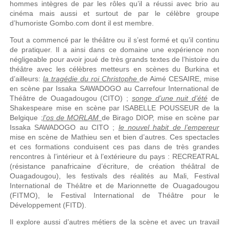
hommes intègres de par les rôles qu’il a réussi avec brio au
cinéma mais aussi et surtout de par le célèbre groupe
d’humoriste Gombo.com dont il est membre.
Tout a commencé par le théâtre ou il s’est formé et qu’il continu
de pratiquer. Il a ainsi dans ce domaine une expérience non
négligeable pour avoir joué de très grands textes de l’histoire du
théâtre avec les célèbres metteurs en scènes du Burkina et
d’ailleurs:
la tragédie du roi Christophe
de Aimé CESAIRE, mise
en scène par Issaka SAWADOGO au Carrefour International de
Théâtre de Ouagadougou (CITO) ;
songe d’une nuit d’été
de
Shakespeare mise en scène par ISABELLE POUSSEUR de la
Belgique ;
l’os de MORLAM
de Birago DIOP, mise en scène par
Issaka SAWADOGO au CITO ;
le nouvel habit de l’empereur
mise en scène de Mathieu sen et bien d’autres. Ces spectacles
et ces formations conduisent ces pas dans de très grandes
rencontres à l’intérieur et à l’extérieure du pays : RECREATRAL
(résistance panafricaine d’écriture, de création théâtral de
Ouagadougou), les festivals des réalités au Mali, Festival
International de Théâtre et de Marionnette de Ouagadougou
(FITMO), le Festival International de Théâtre pour le
Développement (FITD).
Il explore aussi d’autres métiers de la scène et avec un travail