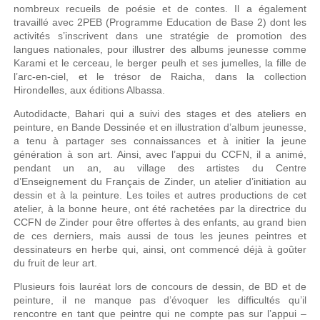
nombreux recueils de poésie et de contes. Il a également
travaillé avec 2PEB (Programme Education de Base 2) dont les
activités s’inscrivent dans une stratégie de promotion des
langues nationales, pour illustrer des albums jeunesse comme
Karami et le cerceau, le berger peulh et ses jumelles, la fille de
l’arc-en-ciel, et le trésor de Raicha, dans la collection
Hirondelles, aux éditions Albassa.
Autodidacte, Bahari qui a suivi des stages et des ateliers en
peinture, en Bande Dessinée et en illustration d’album jeunesse,
a tenu à partager ses connaissances et à initier la jeune
génération à son art. Ainsi, avec l’appui du CCFN, il a animé,
pendant un an, au village des artistes du Centre
d’Enseignement du Français de Zinder, un atelier d’initiation au
dessin et à la peinture. Les toiles et autres productions de cet
atelier, à la bonne heure, ont été rachetées par la directrice du
CCFN de Zinder pour être offertes à des enfants, au grand bien
de ces derniers, mais aussi de tous les jeunes peintres et
dessinateurs en herbe qui, ainsi, ont commencé déjà à goûter
du fruit de leur art.
Plusieurs fois lauréat lors de concours de dessin, de BD et de
peinture, il ne manque pas d’évoquer les difficultés qu’il
rencontre en tant que peintre qui ne compte pas sur l’appui –