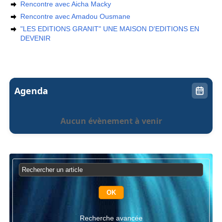
Rencontre avec Aicha Macky
Rencontre avec Amadou Ousmane
"LES EDITIONS GRANIT" UNE MAISON D'EDITIONS EN
DEVENIR
Agenda
Aucun évènement à venir
Recherche avancée