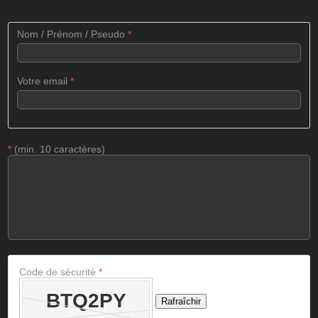
Nom / Prénom / Pseudo
*
Votre email
*
*
(min. 10 caractères)
Code de sécurité
*
Rafraîchir