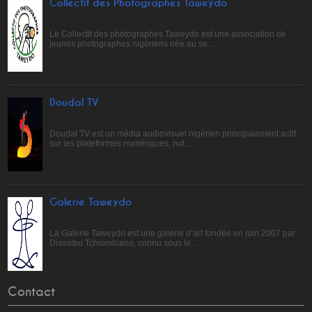
Collectif des Photographes Taweydo
Le Collectif des photographes Taweydo est une association de
jeunes photographes nigériens née au se...
Doudal TV
Doudal TV est un média audiovisuel nigérien principalement actif
sur les plateformes numériques, not...
Galerie Taweydo
La Galerie Taweydo est une galerie d’art fondée en juin 2007 par
Diassibo Tchiombiano, connu sous le...
Contact