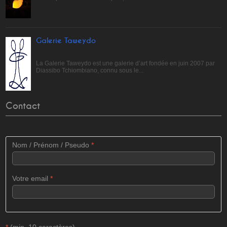
Galerie Taweydo
La Galerie Taweydo est une galerie d’art fondée en juin 2007 par
Diassibo Tchiombiano, connu sous le...
Contact
Nom / Prénom / Pseudo
*
Votre email
*