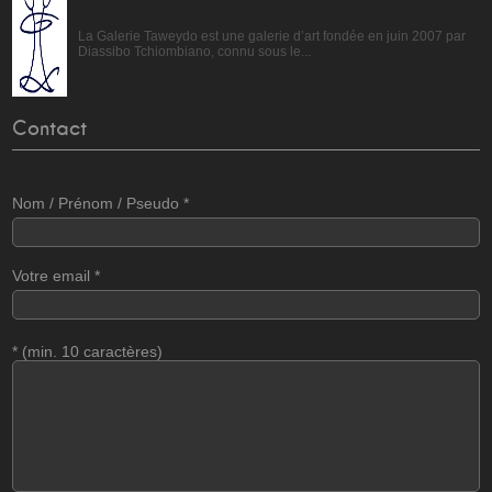
La Galerie Taweydo est une galerie d’art fondée en juin 2007 par
Diassibo Tchiombiano, connu sous le...
Contact
Nom / Prénom / Pseudo
*
Votre email
*
*
(min. 10 caractères)