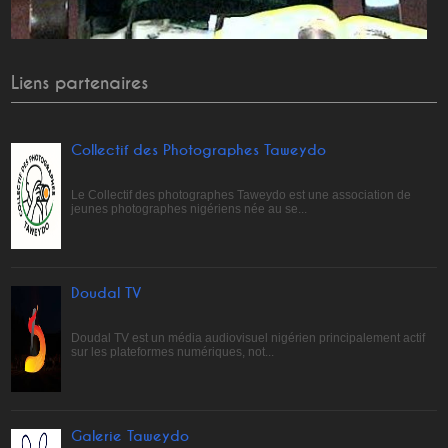
Liens partenaires
Collectif des Photographes Taweydo
Le Collectif des photographes Taweydo est une association de
jeunes photographes nigériens née au se...
Doudal TV
Doudal TV est un média audiovisuel nigérien principalement actif
sur les plateformes numériques, not...
Galerie Taweydo