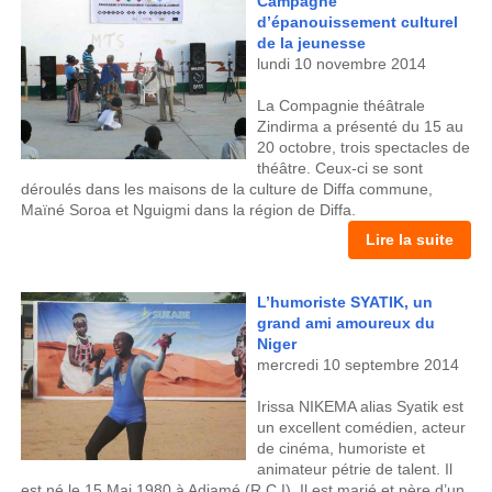
Campagne
d’épanouissement culturel
de la jeunesse
lundi 10 novembre 2014
La Compagnie théâtrale
Zindirma a présenté du 15 au
20 octobre, trois spectacles de
théâtre. Ceux-ci se sont
déroulés dans les maisons de la culture de Diffa commune,
Maïné Soroa et Nguigmi dans la région de Diffa.
Lire la suite
L’humoriste SYATIK, un
grand ami amoureux du
Niger
mercredi 10 septembre 2014
Irissa NIKEMA alias Syatik est
un excellent comédien, acteur
de cinéma, humoriste et
animateur pétrie de talent. Il
est né le 15 Mai 1980 à Adjamé (R.C.I). Il est marié et père d’un