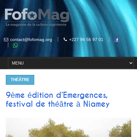
contact@fofomag.org
+227 96 56 97 01
THÉÂTRE
9ème édition d’Emergences,
festival de théâtre à Niamey