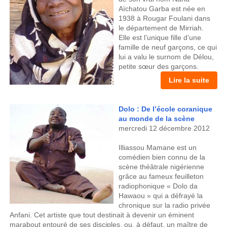
Aïchatou Garba est née en
1938 à Rougar Foulani dans
le département de Mirriah.
Elle est l’unique fille d’une
famille de neuf garçons, ce qui
lui a valu le surnom de Délou,
petite sœur des garçons.
Lire la suite
Dolo : De l’école coranique
au monde de la scène
mercredi 12 décembre 2012
Illiassou Mamane est un
comédien bien connu de la
scène théâtrale nigérienne
grâce au fameux feuilleton
radiophonique « Dolo da
Hawaou » qui a défrayé la
chronique sur la radio privée
Anfani. Cet artiste que tout destinait à devenir un éminent
marabout entouré de ses disciples, ou, à défaut, un maître de