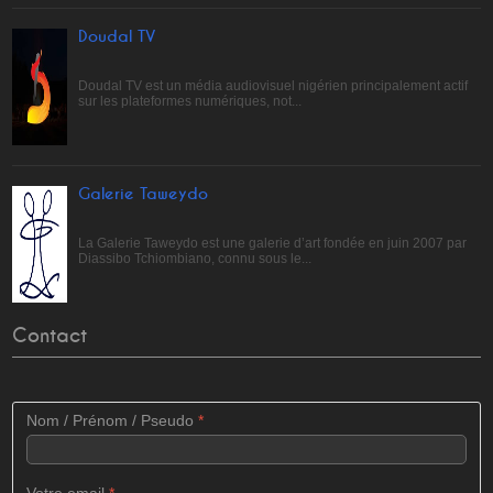
Doudal TV
Doudal TV est un média audiovisuel nigérien principalement actif
sur les plateformes numériques, not...
Galerie Taweydo
La Galerie Taweydo est une galerie d’art fondée en juin 2007 par
Diassibo Tchiombiano, connu sous le...
Contact
Nom / Prénom / Pseudo
*
Votre email
*