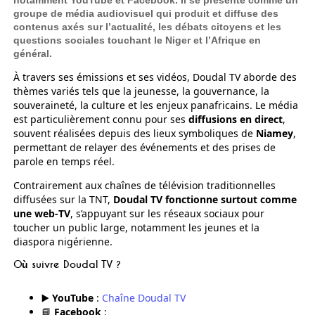
notamment YouTube et Facebook. Il se présente comme un
groupe de média audiovisuel qui produit et diffuse des
contenus axés sur l’actualité, les débats citoyens et les
questions sociales touchant le Niger et l’Afrique en
général.
À travers ses émissions et ses vidéos, Doudal TV aborde des
thèmes variés tels que la jeunesse, la gouvernance, la
souveraineté, la culture et les enjeux panafricains. Le média
est particulièrement connu pour ses
diffusions en direct
,
souvent réalisées depuis des lieux symboliques de
Niamey
,
permettant de relayer des événements et des prises de
parole en temps réel.
Contrairement aux chaînes de télévision traditionnelles
diffusées sur la TNT,
Doudal TV fonctionne surtout comme
une web‑TV
, s’appuyant sur les réseaux sociaux pour
toucher un public large, notamment les jeunes et la
diaspora nigérienne.
Où suivre Doudal TV ?
▶️
YouTube
:
Chaîne Doudal TV
📘
Facebook
: