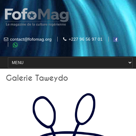
contact@fofomag.org
+227 96 56 97 01
Galerie Taweydo