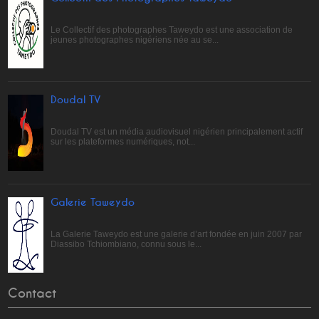
Le Collectif des photographes Taweydo est une association de
jeunes photographes nigériens née au se...
Doudal TV
Doudal TV est un média audiovisuel nigérien principalement actif
sur les plateformes numériques, not...
Galerie Taweydo
La Galerie Taweydo est une galerie d’art fondée en juin 2007 par
Diassibo Tchiombiano, connu sous le...
Contact