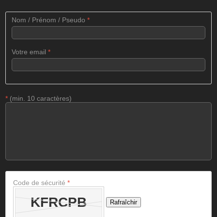
Nom / Prénom / Pseudo
*
Votre email
*
*
(min. 10 caractères)
Code de sécurité
*
Rafraîchir