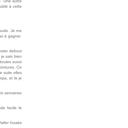
e. Une autre
ublé à cette
suite. Je me
as à gagner.
ester debout
je sais bien
 toutes aussi
pointures. Ce
e suite elles
pa, et là je
rois semaines
de facile le
alter Issaka