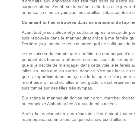
d’ordinaire aux annonces des résultats dans ce genre de
surprise attend Zenab sur la scène, cette fois ci le jury a
annonce, je n’en croyais pas mes oreilles, j’étais comblée d
Comment tu t’es retrouvée dans ce concours de top-m
Avant tout je suis élève et je souhaite après la seconde p
suis retrouvée dans le mannequinat grâce à ma famille qui
Derrière ça je souhaite réussir parce qu’il ne suffit pas de fa
je me suis rendu compte que le métier de mannequin n’est p
pendant des heures à attendre son tour pour défiler ou être
que si je décide de m’engager dans cette voie je le ferais a
jolies les unes que les autres, donc ce n’est pas facile du to
que j’ai apprécié dans tout ça est le fait que je n’ai pas res
m’ont aidé à marcher, elles m’ont guidé, c’était vraiment 
suis tombé sur des filles très sympas.
Sur scène le mannequin doit se tenir droit, marcher droit to
au complexe Alphadi grâce à deux de mes ainées.
Après la proclamation des résultats elles étaient toutes 
mannequinat comme tout ce qui est show-biz d’ailleurs.