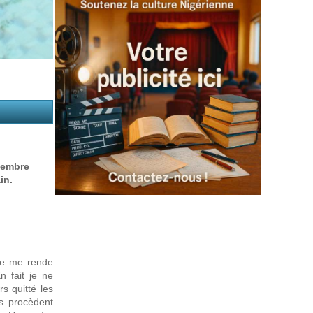
tembre
in.
 je me rende
n fait je ne
s quitté les
s procèdent