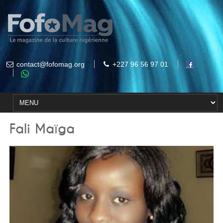
contact@fofomag.org
+227 96 56 97 01
Fali Maïga