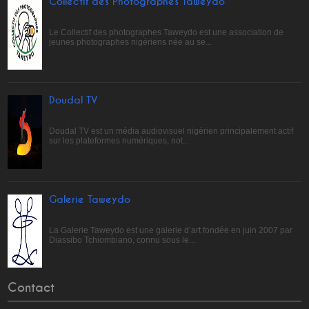
Collectif des Photographes Taweydo
Le Collectif des photographes Taweydo est une association de
jeunes photographes nigériens née au se...
Doudal TV
Doudal TV est un média audiovisuel nigérien principalement actif
sur les plateformes numériques, not...
Galerie Taweydo
La Galerie Taweydo est une galerie d’art fondée en juin 2007 par
Diassibo Tchiombiano, connu sous le...
Contact