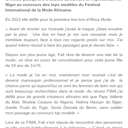
Niger au concours des tops modèles du Festival
International de la Mode Africaine.
En 2013 elle défile pour la première fois lors d’Africa Mode.
«
Avant de monter sur l’estrade j’avais le traque, j’étais envahie
par la peur. Une fois en haut je me suis ressaisie mais je
tremblais toujours face à tous ces regards posés sur moi. J’ai
quand même réussit à faire les passages que je devais faire. »
Depuis son plus jeune âge, Fali rêve de devenir une star de la
mode, un rêve en cours de concrétisation pour cette jeune fille
de 18 ans de 1m76.
«
La mode je l’ai en moi, maintenant mon souhait c’est de
devenir mannequin professionnel et je pense que j’ai de la
chance parce qu’aujourd’hui ce sont les femmes de teint noir qui
sont beaucoup recherchées dans la mode. Au récent FIMA j’ai
défilé pour de grands créateurs africains tels que Papy Vallerie
du Mali, Modela Couture du Nigeria, Halima Hassan du Niger,
Gaelle Truda du Togo, Sonia Damala du Benin, sans oublier
mon passage au concours top modèle. »
Lors de ce FIMA, Fali s’est réjouie de rencontrer des personnes
qu’elle voyait habituellement à la télévision. «
C’était un plaisir