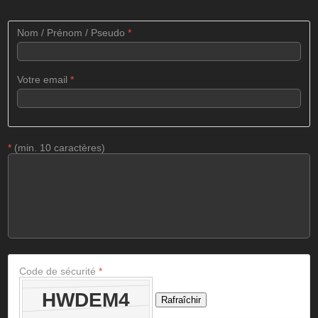
Nom / Prénom / Pseudo
*
Votre email
*
*
(min. 10 caractères)
Code de sécurité
*
Rafraîchir