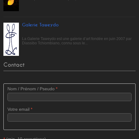
Galerie Taweydo
La Galerie Taweydo est une galerie d’art fondée en juin 2007 par
Diassibo Tchiombiano, connu sous le...
Contact
Nom / Prénom / Pseudo
*
Votre email
*