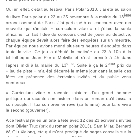
Oui en effet, c’était au festival Paris Polar 2013. J’ai été au salon
ème
du livre Paris polar du 22 au 25 novembre à la mairie du 13
arrondissement de Paris. J’ai participé à ce concours avec ma
nouvelle qui s’intitule « curriculum vitae » et j’étais la seule
africaine. En fait l’idée du concours c’est de jouer au détective,
chaque équipe devait alors faire des enquêtes sur un meurtre.
Par équipe nous avions mené plusieurs heures d’enquête dans
toute la ville. Ce jeu a débuté la matinée du 23 à 10h à la
bibliothèque Jean Pierre Melville et s’est terminé à 4h dans
ème
ème
l’après midi à la mairie du 13
. Suite à ça le 2
prix du
« jeu de piste » m’a été décerné le même jour dans la salle des
fêtes en présence des écrivains invités et du public venu
nombreux.
« Curriculum vitae » raconte l’histoire d’un grand homme
politique qui raconte son histoire dans un roman qu’il laissa à
son peuple. Il tua son premier rêve (sa femme) pour faire vivre
le second (gouverner).
A ce festival j’ai eu un tête à tête avec 12 des 23 écrivains invités
dont Olivier Truc (prix du roman polar 2013), Sam Milar, Bernard
W, Qiu Xialong, etc qui m’ont prodigué de sages conseils sur la