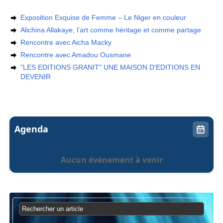
Exposition Exquise de Femme – Le Niger en couleur
Alichina Allakaye, l’art comme héritage et comme partage
Rencontre avec Aicha Macky
Rencontre avec Amadou Ousmane
"LES EDITIONS GRANIT" UNE MAISON D'EDITIONS EN
DEVENIR
Agenda
Aucun évènement à venir