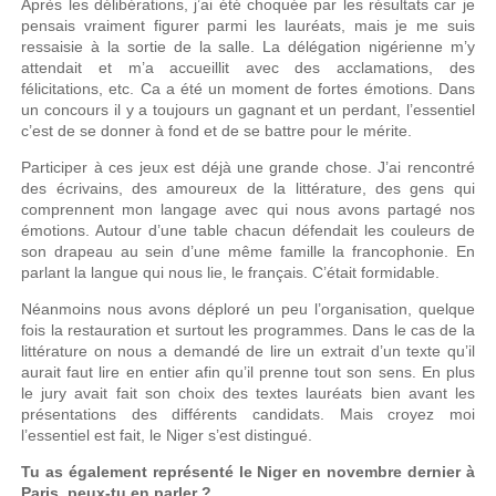
Après les délibérations, j’ai été choquée par les résultats car je
pensais vraiment figurer parmi les lauréats, mais je me suis
ressaisie à la sortie de la salle. La délégation nigérienne m’y
attendait et m’a accueillit avec des acclamations, des
félicitations, etc. Ca a été un moment de fortes émotions. Dans
un concours il y a toujours un gagnant et un perdant, l’essentiel
c’est de se donner à fond et de se battre pour le mérite.
Participer à ces jeux est déjà une grande chose. J’ai rencontré
des écrivains, des amoureux de la littérature, des gens qui
comprennent mon langage avec qui nous avons partagé nos
émotions. Autour d’une table chacun défendait les couleurs de
son drapeau au sein d’une même famille la francophonie. En
parlant la langue qui nous lie, le français. C’était formidable.
Néanmoins nous avons déploré un peu l’organisation, quelque
fois la restauration et surtout les programmes. Dans le cas de la
littérature on nous a demandé de lire un extrait d’un texte qu’il
aurait faut lire en entier afin qu’il prenne tout son sens. En plus
le jury avait fait son choix des textes lauréats bien avant les
présentations des différents candidats. Mais croyez moi
l’essentiel est fait, le Niger s’est distingué.
Tu as également représenté le Niger en novembre dernier à
Paris, peux-tu en parler ?