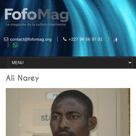
contact@fofomag.org
+227 96 56 97 01
Ali Narey