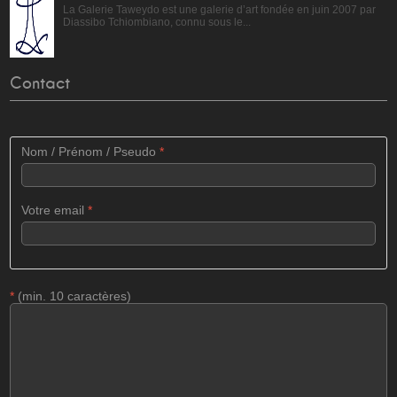
La Galerie Taweydo est une galerie d’art fondée en juin 2007 par
Diassibo Tchiombiano, connu sous le...
Contact
Nom / Prénom / Pseudo
*
Votre email
*
*
(min. 10 caractères)