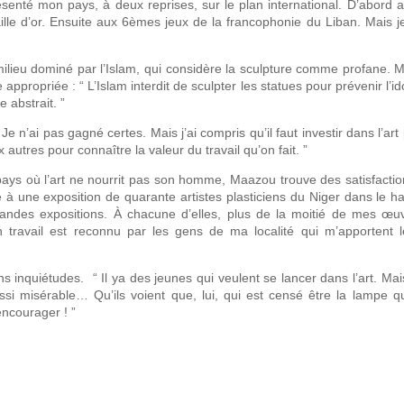
représenté mon pays, à deux reprises, sur le plan international. D’abord
e d’or. Ensuite aux 6èmes jeux de la francophonie du Liban. Mais je
 milieu dominé par l’Islam, qui considère la sculpture comme profane. 
ppropriée : “ L’Islam interdit de sculpter les statues pour prévenir l’ido
e abstrait. ”
e n’ai pas gagné certes. Mais j’ai compris qu’il faut investir dans l’art
ux autres pour connaître la valeur du travail qu’on fait. ”
le pays où l’art ne nourrit pas son homme, Maazou trouve des satisfacti
sté à une exposition de quarante artistes plasticiens du Niger dans le 
randes expositions. À chacune d’elles, plus de la moitié de mes œu
travail est reconnu par les gens de ma localité qui m’apportent l
”
s inquiétudes. “ Il ya des jeunes qui veulent se lancer dans l’art. Ma
ssi misérable… Qu’ils voient que, lui, qui est censé être la lampe qu
encourager ! ”