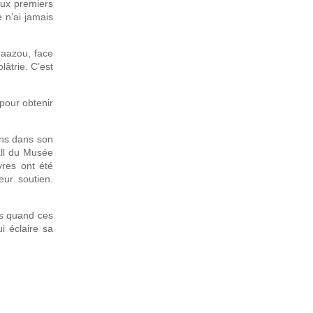
 aux premiers
 n’ai jamais
Maazou, face
lâtrie. C’est
 pour obtenir
ons dans son
hall du Musée
vres ont été
eur soutien.
is quand ces
i éclaire sa