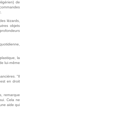
Nigérien) de
es commandes
c.
 des lézards,
utres objets
s profondeurs
 quotidienne,
plastique, la
ude lui-même
ancières. “Il
est en droit
lus, remarque
pui. Cela ne
une aide qui