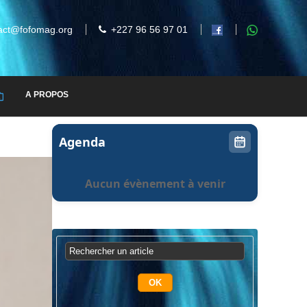
act@fofomag.org
+227 96 56 97 01
A PROPOS
Agenda
Aucun évènement à venir