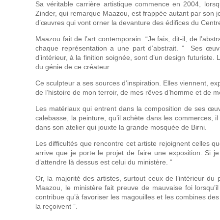
Sa véritable carrière artistique commence en 2004, lorsq
Zinder, qui remarque Maazou, est frappée autant par son j
d’œuvres qui vont orner la devanture des édifices du Centre C
Maazou fait de l’art contemporain. “Je fais, dit-il, de l’ab
chaque représentation a une part d’abstrait. ” Ses œuvres
d’intérieur, à la finition soignée, sont d’un design futurist
du génie de ce créateur.
Ce sculpteur a ses sources d’inspiration. Elles viennent, exp
de l’histoire de mon terroir, de mes rêves d’homme et de mes
Les matériaux qui entrent dans la composition de ses œuvres 
calebasse, la peinture, qu’il achète dans les commerces, 
dans son atelier qui jouxte la grande mosquée de Birni.
Les difficultés que rencontre cet artiste rejoignent celles q
arrive que je porte le projet de faire une exposition. Si 
d’attendre là dessus est celui du ministère. ”
Or, la majorité des artistes, surtout ceux de l’intérieur d
Maazou, le ministère fait preuve de mauvaise foi lorsqu’
contribue qu’à favoriser les magouilles et les combines de
la reçoivent ”.