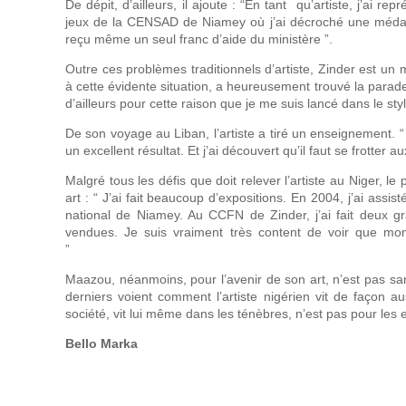
De dépit, d’ailleurs, il ajoute : “En tant qu’artiste, j’ai 
jeux de la CENSAD de Niamey où j’ai décroché une médaill
reçu même un seul franc d’aide du ministère ”.
Outre ces problèmes traditionnels d’artiste, Zinder est un
à cette évidente situation, a heureusement trouvé la parade a
d’ailleurs pour cette raison que je me suis lancé dans le styl
De son voyage au Liban, l’artiste a tiré un enseignement. “ J
un excellent résultat. Et j’ai découvert qu’il faut se frotter a
Malgré tous les défis que doit relever l’artiste au Niger, 
art : “ J’ai fait beaucoup d’expositions. En 2004, j’ai assi
national de Niamey. Au CCFN de Zinder, j’ai fait deux g
vendues. Je suis vraiment très content de voir que mon 
Maazou, néanmoins, pour l’avenir de son art, n’est pas san
derniers voient comment l’artiste nigérien vit de façon au
société, vit lui même dans les ténèbres, n’est pas pour les 
Bello Marka