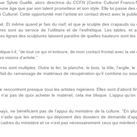
ue Sylvie Guellé, alors directrice du CCFN (Centre Culturel Franco-
eune âge que par son talent prometteur et son style. Elle lui passe d
ulturel. Cette opportunité met l’artiste en contact direct avec le publi
strait. Et même quand je fais du naïf, et que je sculpte des crapauds ou
 sont au service de l’utilitaire et de l’esthétique. Les tables, et a
e. Les lignes des sculptures laissent paraître de quelles hauteurs sont le
lique-t-il, “de tout ce qui m’entoure, de mon contact frontal avec la vie
 visions d’artiste.”
sont multiples. Outre le fer, la planche, le bois, la tôle, l’argile, le 
il fait du ramassage de matériaux de récupération qu’il combine ou so
ue rencontrent presque tous les artistes nigériens. Elles sont d’abord fin
je n’ai pas de quoi acheter le matériel, cela me bloque. L’appui qu’on 
u pays, ne bénéficient pas de l’appui du ministère de la culture. “En p
il n’aide que les artistes qui déposent des dossiers de demande d’ap
s cadres du ministère et ce n’est pas nécessairement ceux qui méritent 