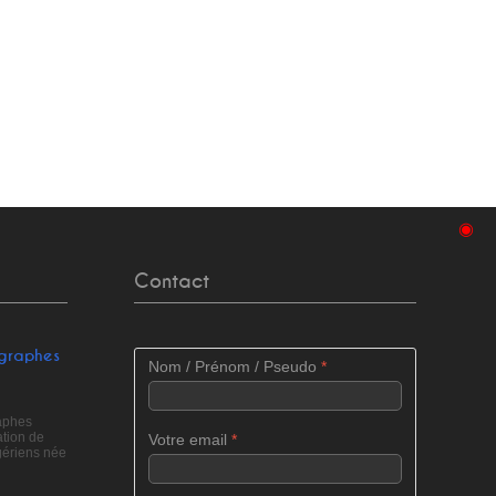
◉
Contact
ographes
Nom / Prénom / Pseudo
*
raphes
tion de
Votre email
*
gériens née