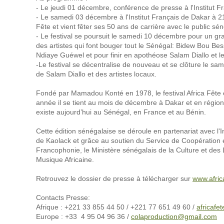
- Le jeudi 01 décembre, conférence de presse à l'Institut F
- Le samedi 03 décembre à l'Institut Français de Dakar à 
Fête et vient fêter ses 50 ans de carrière avec le public sén
- Le festival se poursuit le samedi 10 décembre pour un gr
des artistes qui font bouger tout le Sénégal: Bidew Bou 
Ndiaye Guéwel et pour finir en apothéose Salam Diallo et 
-Le festival se décentralise de nouveau et se clôture le 
de Salam Diallo et des artistes locaux.
Fondé par Mamadou Konté en 1978, le festival Africa Fête e
année il se tient au mois de décembre à Dakar et en région. 
existe aujourd’hui au Sénégal, en France et au Bénin.
Cette édition sénégalaise se déroule en partenariat avec l
de Kaolack et grâce au soutien du Service de Coopération et
Francophonie, le Ministère sénégalais de la Culture et des 
Musique Africaine.
Retrouvez le dossier de presse à télécharger sur
www.afric
Contacts Presse:
Afrique : +221 33 855 44 50 / +221 77 651 49 60 /
africafe
Europe : +33 4 95 04 96 36 /
colaproduction@gmail.com