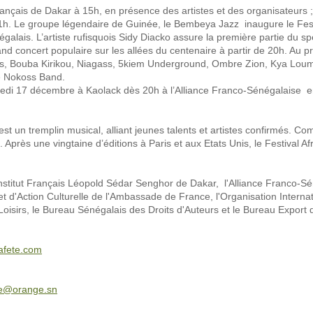
rançais de Dakar à 15h, en présence des artistes et des organisateurs ;
21h. Le groupe légendaire de Guinée, le Bembeya Jazz inaugure le Fest
égalais. L’artiste rufisquois Sidy Diacko assure la première partie du sp
and concert populaire sur les allées du centenaire à partir de 20h. Au
Bess, Bouba Kirikou, Niagass, 5kiem Underground, Ombre Zion, Kya Lou
le Nokoss Band.
samedi 17 décembre à Kaolack dès 20h à l’Alliance Franco-Sénégalaise 
st un tremplin musical, alliant jeunes talents et artistes confirmés. 
Après une vingtaine d’éditions à Paris et aux Etats Unis, le Festival Af
'Institut Français Léopold Sédar Senghor de Dakar, l'Alliance Franco-S
 d'Action Culturelle de l'Ambassade de France, l'Organisation Internat
Loisirs, le Bureau Sénégalais des Droits d'Auteurs et le Bureau Export 
afete.com
te@orange.sn