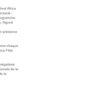
ival Africa
ectacle ;
 programme,
m, Ngoné
en présence
Comme chaque
rica Fête
énégalaise
ionale de la
de la