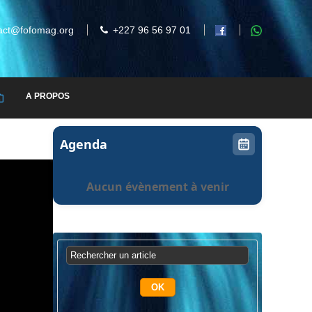
act@fofomag.org
+227 96 56 97 01
A PROPOS
Agenda
Aucun évènement à venir