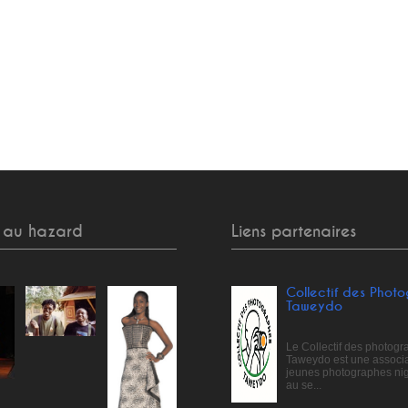
 au hazard
Liens partenaires
Collectif des Phot
Taweydo
Le Collectif des photog
Taweydo est une associa
jeunes photographes ni
au se...