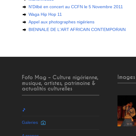
N'Dilbé en concert au CCFN le 5 Novembre 2011
Waga Hip Hop 11
Appel aux photographes nigériens
BIENNALE DE L'ART AFRICAIN CONTEMPORAIN
Images
Fofo Mag – Culture nigérienne,
musique, artistes, patrimoine &
actualités culturelles
🎵
Galeries
A propos